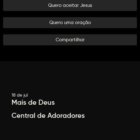
Quero aceitar Jesus
Quero uma oração
Compartilhar
18 de jul
Mais de Deus
Central de Adoradores