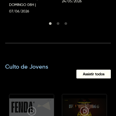
24/05/2026
DOMINGO 08H |
07/06/2026
Culto de Jovens
Assistir todos