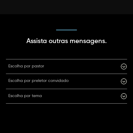
Assista outras mensagens.
Escolha por pastor
Escolha por preletor convidado
Escolha por tema