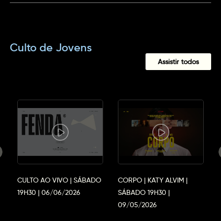
Culto de Jovens
Assistir todos
CULTO AO VIVO | SÁBADO
CORPO | KATY ALVIM |
19H30 | 06/06/2026
SÁBADO 19H30 |
09/05/2026