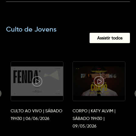
Culto de Jovens
Assistir todos
CULTO AO VIVO | SÁBADO
CORPO | KATY ALVIM |
19H30 | 06/06/2026
SÁBADO 19H30 |
09/05/2026