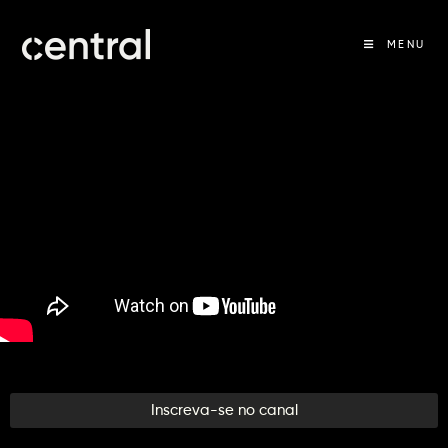
MENU
Inscreva-se no canal