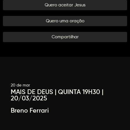
Quero aceitar Jesus
Quero uma oração
Compartilhar
20 de mar
MAIS DE DEUS | QUINTA 19H30 |
20/03/2025
Breno Ferrari