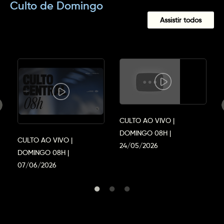
Culto de Domingo
Assistir todos
CULTO AO VIVO |
DOMINGO 08H |
CULTO AO VIVO |
24/05/2026
DOMINGO 08H |
07/06/2026