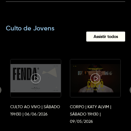
Culto de Jovens
Assistir todos
CULTO AO VIVO | SÁBADO
CORPO | KATY ALVIM |
19H30 | 06/06/2026
SÁBADO 19H30 |
09/05/2026