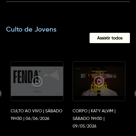
Culto de Jovens
Assistir todos
CULTO AO VIVO | SÁBADO
CORPO | KATY ALVIM |
19H30 | 06/06/2026
SÁBADO 19H30 |
09/05/2026