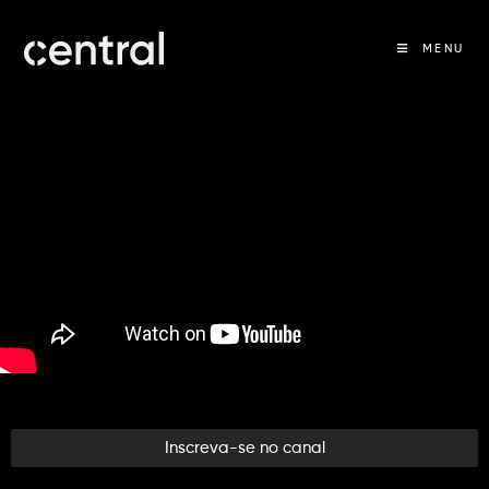
MENU
Inscreva-se no canal