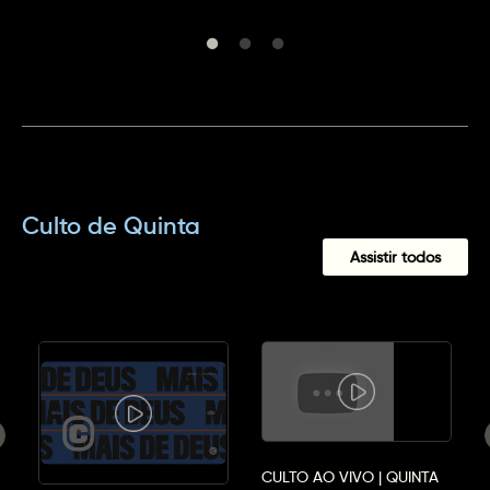
Culto de Quinta
Assistir todos
CULTO AO VIVO | QUINTA