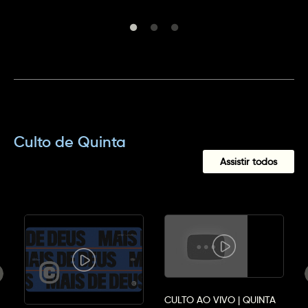
Culto de Quinta
Assistir todos
CULTO AO VIVO | QUINTA