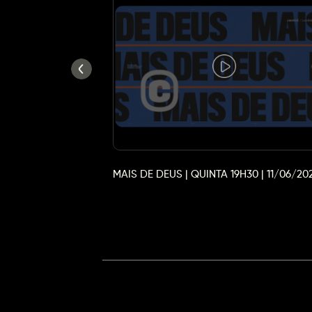
30 | 22/01/2026
MAIS DE DEUS | QUINTA 19H30 | 11/06/20