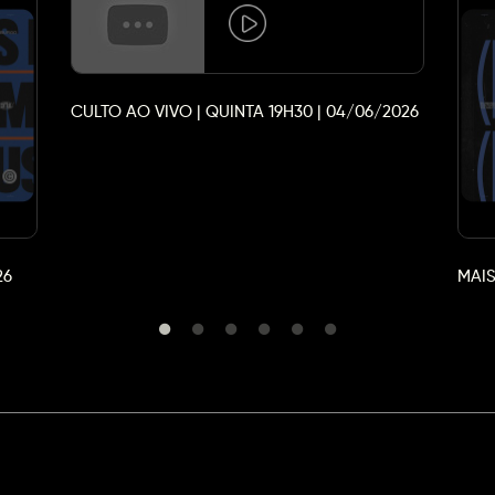
CULTO AO VIVO | QUINTA 19H30 | 04/06/2026
26
MAIS