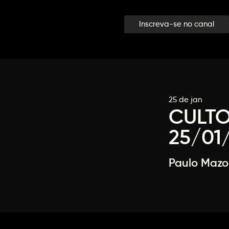
Inscreva-se no canal
25 de jan
CULTO
25/01
Paulo Mazo