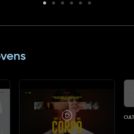
ovens
CULT