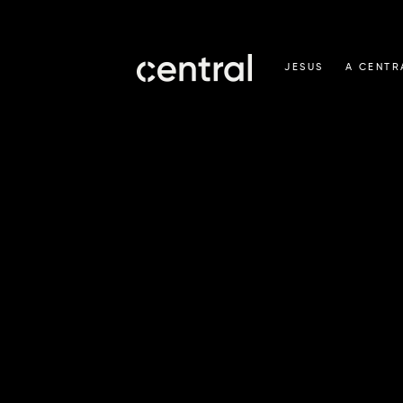
JESUS
A CENTR