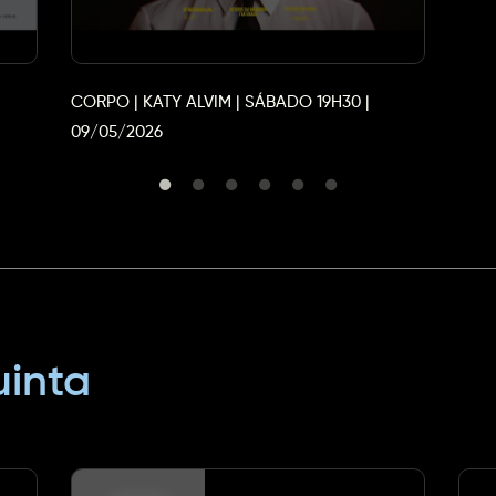
CORPO | KATY ALVIM | SÁBADO 19H30 |
09/05/2026
uinta