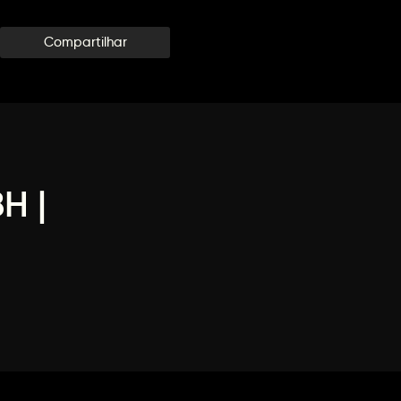
Compartilhar
H |