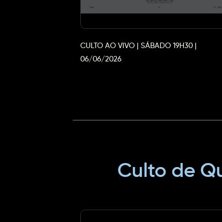
H30 | 24/01/2026
CULTO AO VIVO | SÁBADO 19H30 |
06/06/2026
Culto de Q