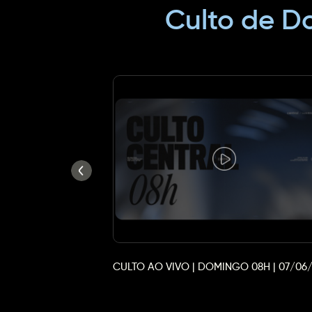
Culto de D
 08H | 19/04/2026
CULTO AO VIVO | DOMINGO 08H | 07/06