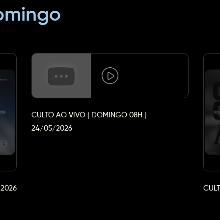
omingo
CULTO AO VIVO | DOMINGO 08H |
24/05/2026
/2026
CULT