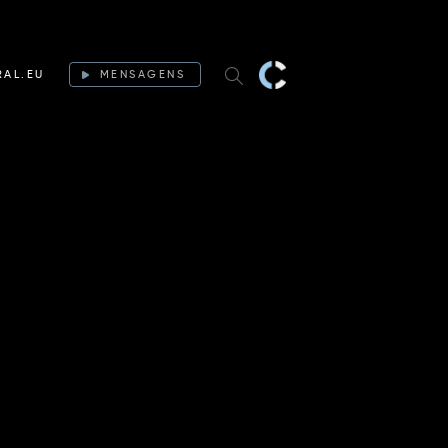
RAL.EU
MENSAGENS