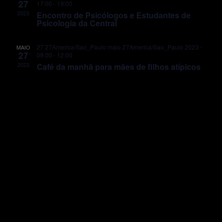
s
e
d
27
17:00
-
19:00
n
n
o
a
2023
Encontro de Psicólogos e Estudantes de
t
e
Psicologia da Central
v
o
e
a
i
s
s
d
n
27 27America/Sao_Paulo maio 27America/Sao_Paulo 2023 -
MAIO
27
09:00
-
12:00
u
a
a
2023
Café da manhã para mães de filhos atípicos
a
t
v
l
a
E
e
.
v
g
e
n
a
t
ç
o
ã
o
d
e