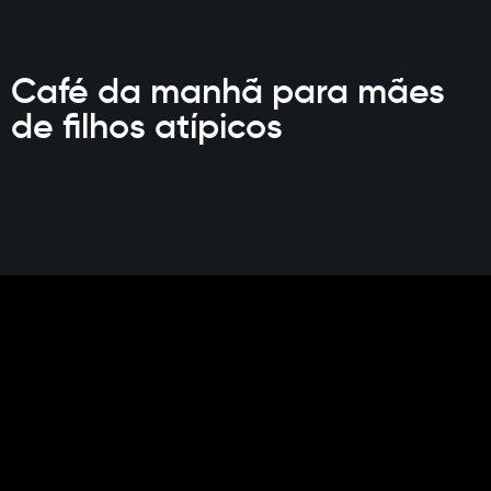
Café da manhã para mães
de filhos atípicos
Faltam