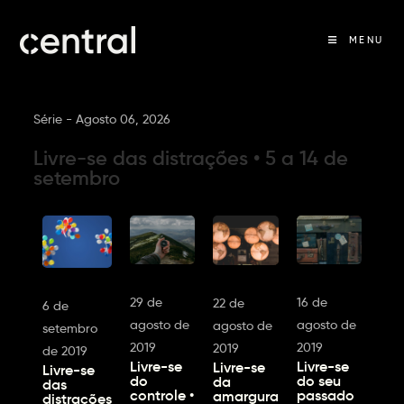
MENU
Série -
Agosto 06, 2026
Livre-se das distrações • 5 a 14 de
setembro
29 de
16 de
22 de
6 de
agosto de
agosto de
agosto de
setembro
2019
2019
2019
de 2019
Livre-se
Livre-se
Livre-se
Livre-se
do
do seu
da
das
controle •
passado
amargura
distrações