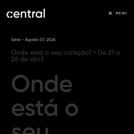
MENU
Série -
Agosto 07, 2026
Onde está o seu coração? • De 21 a
26 de abril
Onde
está o
seu