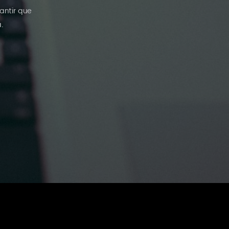
antir que
.