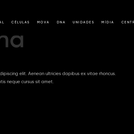
AL
CÉLULAS
MOVA
DNA
UNIDADES
MÍDIA
CENT
ha
ipiscing elit. Aenean ultricies dapibus ex vitae rhoncus.
atis neque cursus sit amet.