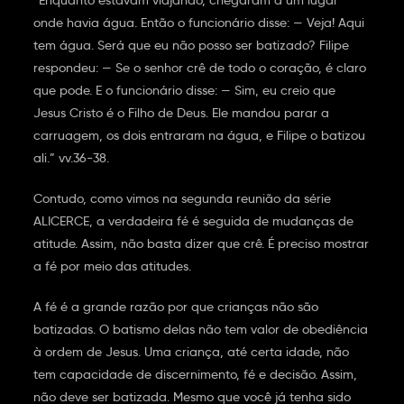
“Enquanto estavam viajando, chegaram a um lugar
onde havia água. Então o funcionário disse: — Veja! Aqui
tem água. Será que eu não posso ser batizado? Filipe
respondeu: — Se o senhor crê de todo o coração, é claro
que pode. E o funcionário disse: — Sim, eu creio que
Jesus Cristo é o Filho de Deus. Ele mandou parar a
carruagem, os dois entraram na água, e Filipe o batizou
ali.” vv.36-38.
Contudo, como vimos na segunda reunião da série
ALICERCE, a verdadeira fé é seguida de mudanças de
atitude. Assim, não basta dizer que crê. É preciso mostrar
a fé por meio das atitudes.
A fé é a grande razão por que crianças não são
batizadas. O batismo delas não tem valor de obediência
à ordem de Jesus. Uma criança, até certa idade, não
tem capacidade de discernimento, fé e decisão. Assim,
não deve ser batizada. Mesmo que você já tenha sido