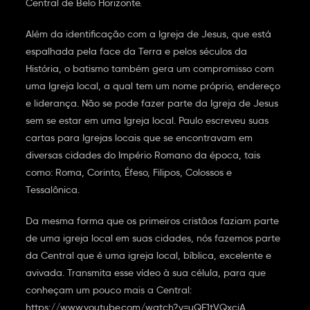
Central de Belo Horizonte.
Além da identificação com a Igreja de Jesus, que está
espalhada pela face da Terra e pelos séculos da
História, o batismo também gera um compromisso com
uma Igreja local, a qual tem um nome próprio, endereço
e liderança. Não se pode fazer parte da Igreja de Jesus
sem se estar em uma Igreja local. Paulo escreveu suas
cartas para Igrejas locais que se encontravam em
diversas cidades do Império Romano da época, tais
como: Roma, Corinto, Éfeso, Filipos, Colossos e
Tessalônica.
Da mesma forma que os primeiros cristãos faziam parte
de uma igreja local em suas cidades, nós fazemos parte
da Central que é uma igreja local, bíblica, excelente e
avivada. Transmita esse vídeo à sua célula, para que
conheçam um pouco mais a Central:
https://www.youtube.com/watch?v=uQE1tVQxciA