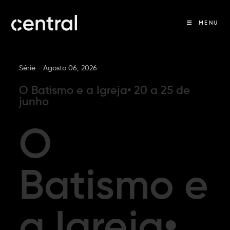
MENU
Série -
Agosto 06, 2026
O Batismo e a Igreja• 20 a 25 de
junho
O
Batismo e
a Igreja•