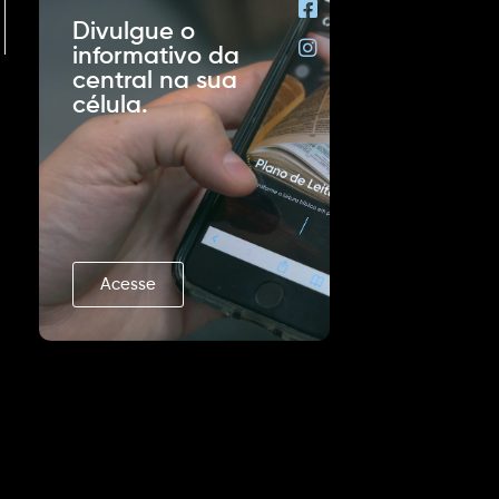
Divulgue o
informativo da
central na sua
célula.
Acesse