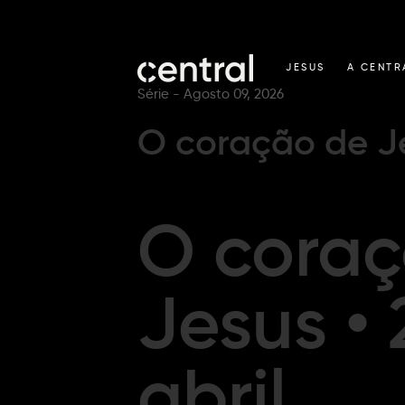
JESUS
A CENTR
Série -
Agosto 09, 2026
O coração de Je
O coraç
Jesus • 
abril