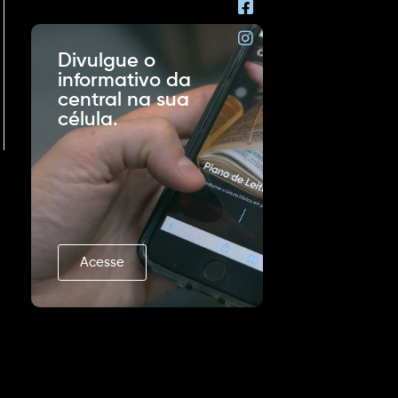
Divulgue o
informativo da
central na sua
célula.
Acesse