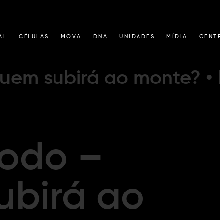
AL
CÉLULAS
MOVA
DNA
UNIDADES
MÍDIA
CENT
Quem subirá ao monte? •
xodo –
birá ao