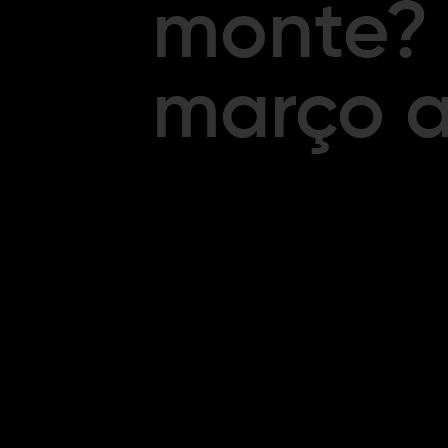
monte? 
março a