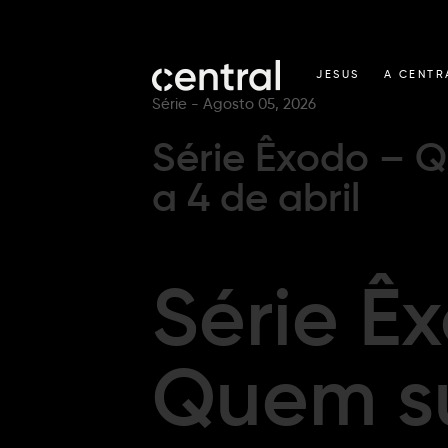
JESUS
A CENTR
Série -
Agosto 05, 2026
Série Êxodo – 
a 4 de abril
Série Ê
Quem su