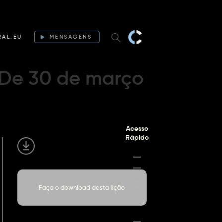
RAL.EU
MENSAGENS
 De 30 de março
Acesso
Rápido
Faça o download desta lição