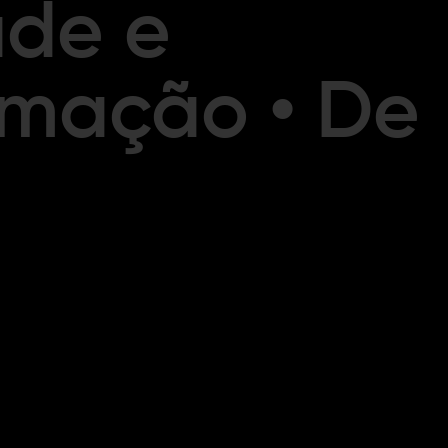
ade e
rmação • De