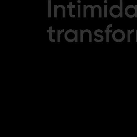
Intimid
transfo