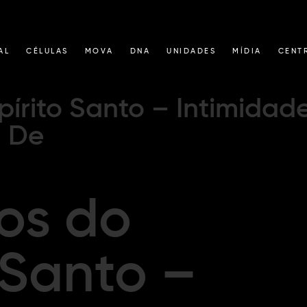
AL
CÉLULAS
MOVA
DNA
UNIDADES
MÍDIA
CENT
pírito Santo – Intimidad
• De
tos do
 Santo –