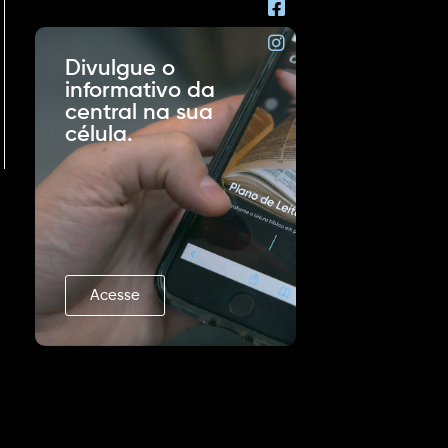
Divulgue o
informativo da
central na sua
célula.
Acesse