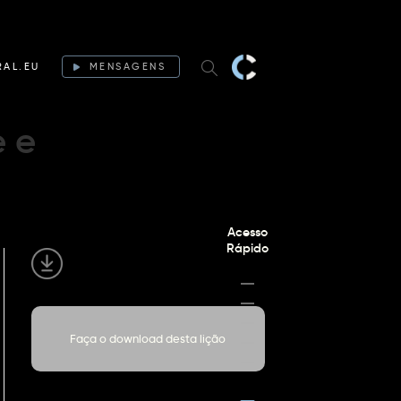
RAL.EU
MENSAGENS
e e
Acesso
Rápido
Faça o download desta lição