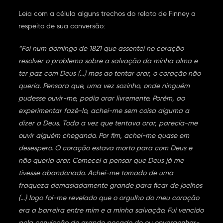
Leia com a célula alguns trechos do relato de Finney a
respeito de sua conversão:
“Foi num domingo de 1821 que assentei no coração
resolver o problema sobre a salvação da minha alma e
ter paz com Deus (…) mas ao tentar orar, o coração não
queria. Pensara que, uma vez sozinho, onde ninguém
pudesse ouvir-me, podia orar livremente. Porém, ao
experimentar fazê-lo, achei-me sem coisa alguma a
dizer a Deus. Toda a vez que tentava orar, parecia-me
ouvir alguém chegando. Por fim, achei-me quase em
desespero. O coração estava morto para com Deus e
não queria orar. Comecei a pensar que Deus já me
tivesse abandonado. Achei-me tomado de uma
fraqueza demasiadamente grande para ficar de joelhos
(…) logo foi-me revelado que o orgulho do meu coração
era a barreira entre mim e a minha salvação. Fui vencido
pela convicção do grande pecado de eu envergonhar-