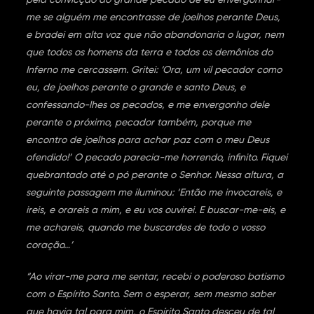
me se alguém me encontrasse de joelhos perante Deus,
e bradei em alta voz que não abandonaria o lugar, nem
que todos os homens da terra e todos os demônios do
Inferno me cercassem. Gritei: ‘Ora, um vil pecador como
eu, de joelhos perante o grande e santo Deus, e
confessando-lhes os pecados, e me envergonho dele
perante o próximo, pecador também, porque me
encontro de joelhos para achar paz com o meu Deus
ofendido!’ O pecado parecia-me horrendo, infinito. Fiquei
quebrantado até o pó perante o Senhor. Nessa altura, a
seguinte passagem me iluminou: ‘Então me invocareis, e
ireis, e orareis a mim, e eu vos ouvirei. E buscar-me-eis, e
me achareis, quando me buscardes de todo o vosso
coração…’
“Ao virar-me para me sentar, recebi o poderoso batismo
com o Espírito Santo. Sem o esperar, sem mesmo saber
que havia tal para mim, o Espírito Santo desceu de tal