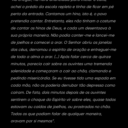
achei o prédio da escola repleto e tinha de ficar em pé
perto da entrada. Cantamos um hino, isto é, o povo
pretendia cantar. Entretanto, eles não tinham o costume
de cantar os hinos de Deus, e cada um desentoava à
sua própria maneira. Não podia conter-me e lancei-me
de joelhos e comecei a orar. O Senhor abriu as janelas
dos céus, derramou o espírito de oração e entreguei-me
de toda a alma a orar. (…) Após falar cerca de quinze
minutos, parecia cair sobre os ouvintes uma tremenda
solenidade e começaram a cair ao chão, clamando e
pedindo misericórdia. Se eu tivesse tido uma espada em
cada mão, não os poderia derrubar tão depressa como
caíram. De fato, dois minutos depois de os ouvintes
sentirem o choque do Espírito vir sobre eles, quase todos
estavam ou caídos de joelhos, ou prostrados no chão.
Todos os que podiam falar de qualquer maneira,
oravam por si mesmos”.