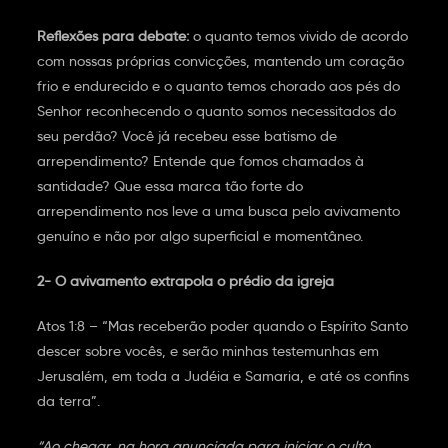
Reflexões para debate:
o quanto temos vivido de acordo
com nossas próprias convicções, mantendo um coração
frio e endurecido e o quanto temos chorado aos pés do
Senhor reconhecendo o quanto somos necessitados do
seu perdão? Você já recebeu esse batismo de
arrependimento? Entende que fomos chamados à
santidade? Que essa marca tão forte do
arrependimento nos leve a uma busca pelo avivamento
genuíno e não por algo superficial e momentâneo.
2- O avivamento extrapola o prédio da igreja
Atos 1:8 – “Mas receberão poder quando o Espírito Santo
descer sobre vocês, e serão minhas testemunhas em
Jerusalém, em toda a Judéia e Samaria, e até os confins
da terra”.
“Ao chegar, na hora anunciada para iniciar o culto,