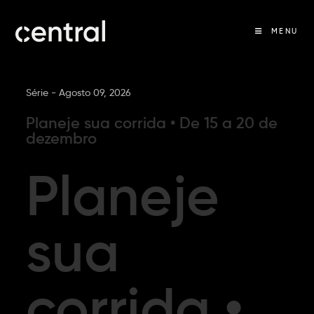
MENU
Série -
Agosto 09, 2026
Planeje sua corrida • De 15 a 20 de
dezembro
Planeje
sua
corrida •