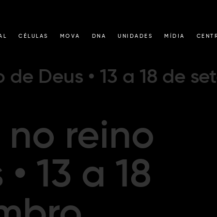
AL
CÉLULAS
MOVA
DNA
UNIDADES
MÍDIA
CENT
o de Deus • 13 a 18 de s
 no reino
• 13 a 18
embro