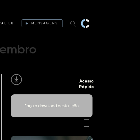
RAL.EU
MENSAGENS
etembro
Acesso
Rápido
Faça o download desta lição