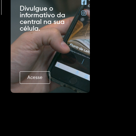
Divulgue o
informativo da
central na sua
célula.
Acesse