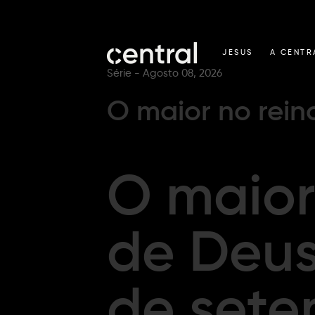
JESUS
A CENTR
Série -
Agosto 08, 2026
O maior no rein
O maior
de Deus 
de set