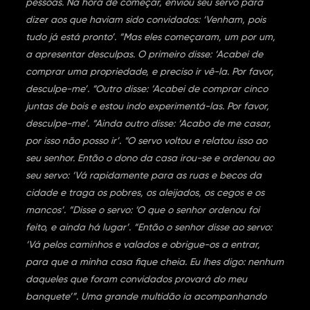
pessoas. Na hora de começar, enviou seu servo para
dizer aos que haviam sido convidados: ‘Venham, pois
tudo já está pronto’. “Mas eles começaram, um por um,
a apresentar desculpas. O primeiro disse: ‘Acabei de
comprar uma propriedade, e preciso ir vê-la. Por favor,
desculpe-me’. “Outro disse: ‘Acabei de comprar cinco
juntas de bois e estou indo experimentá-las. Por favor,
desculpe-me’. “Ainda outro disse: ‘Acabo de me casar,
por isso não posso ir’. “O servo voltou e relatou isso ao
seu senhor. Então o dono da casa irou-se e ordenou ao
seu servo: ‘Vá rapidamente para as ruas e becos da
cidade e traga os pobres, os aleijados, os cegos e os
mancos’. “Disse o servo: ‘O que o senhor ordenou foi
feito, e ainda há lugar’. “Então o senhor disse ao servo:
‘Vá pelos caminhos e valados e obrigue-os a entrar,
para que a minha casa fique cheia. Eu lhes digo: nenhum
daqueles que foram convidados provará do meu
banquete’”. Uma grande multidão ia acompanhando