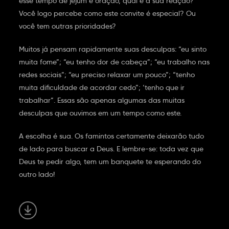
esse tempo de jejum e oração, qual é a sua reação?
Você logo percebe como este convite é especial? Ou
você tem outras prioridades?
Muitos já pensam rapidamente suas desculpas: “eu sinto
muita fome”; “eu tenho dor de cabeça”; “eu trabalho nas
redes sociais”; “eu preciso relaxar um pouco”; “tenho
muita dificuldade de acordar cedo”; ‘tenho que ir
trabalhar”. Essas são apenas algumas das muitas
desculpas que ouvimos em um tempo como este.
A escolha é sua. Os famintos certamente deixarão tudo
de lado para buscar a Deus. E lembre-se: toda vez que
Deus te pedir algo, tem um banquete te esperando do
outro lado!