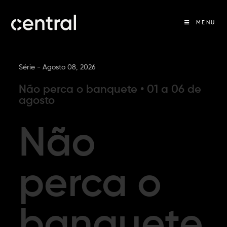
MENU
Série -
Agosto 08, 2026
Não perca o banquete • 01 a 06 de
agosto
Não
perca o
banquete