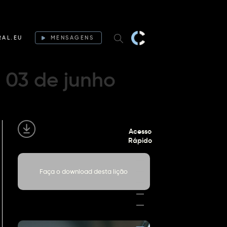
RAL.EU
MENSAGENS
a 03 de junho
Acesso
Rápido
Faça o download desta lição