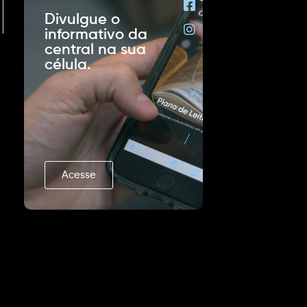
Divulgue o
informativo da
central na sua
célula.
Acesse