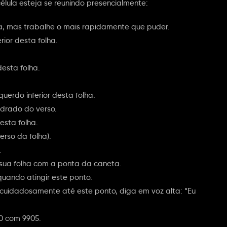
élula esteja se reunindo presencialmente:
sa, mas trabalhe o mais rapidamente que puder.
rior desta folha.
esta folha.
uerdo inferior desta folha.
adrado do verso.
esta folha.
rso da folha).
.
 sua folha com a ponta da caneta.
quando atingir este ponto.
 cuidadosamente até este ponto, diga em voz alta: “Eu
0 com 9905.