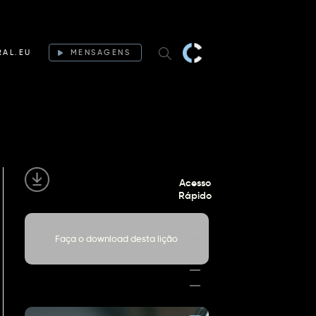
RAL.EU
MENSAGENS
Acesso
Rápido
Faça o download desta lição