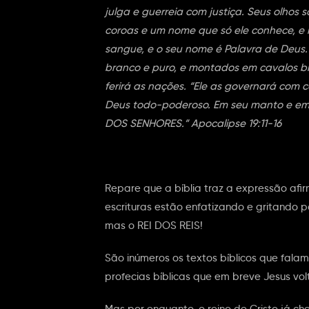
julga e guerreia com justiça. Seus olho
coroas e um nome que só ele conhece, e 
sangue, e o seu nome é Palavra de Deus. O
branco e puro, e montados em cavalos b
ferirá as nações. “Ele as governará com ce
Deus todo-poderoso. Em seu manto e em 
DOS SENHORES.” Apocalipse 19:11-16
Repare que a bíblia traz a expressão afi
escrituras estão enfatizando e gritando p
mas o REI DOS REIS!
São inúmeros os textos bíblicos que fal
profecias bíblicas que em breve Jesus vo
Mas por enquanto, o reino de Cristo já 