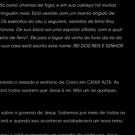
s são como chamas de fogo, e em sua cabeça há muitas
ninguém mais. Está vestido com um manto tingido de
s exércitos do céu o seguiam, vestidos de linho fino,
rancos. De sua boca sai uma espada afiada, com a qual
tro de ferro”. Ele pisa o lagar do vinho do furor da ira do
sua coxa está escrito este nome: REI DOS REIS E SENHOR
rmando o reinado e senhorio de Cristo em CAIXA ALTA. As
ara todos ouvirem que Jesus é rei. Não um rei qualquer,
am sobre o governo de Jesus. Sabemos por meio de todas as
ltará e quando isso acontecer estabelecerá um novo reino.
chegou e está avançando um coração de cada vez. Jesus