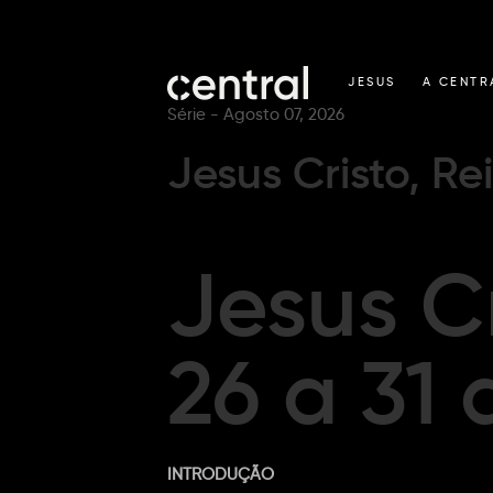
JESUS
A CENTR
Série -
Agosto 07, 2026
Jesus Cristo, Rei
Jesus Cr
26 a 31 
INTRODUÇÃO