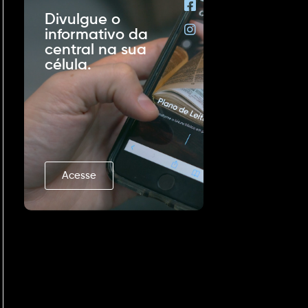
Divulgue o
informativo da
central na sua
célula.
Acesse