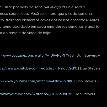
 Cristo por meio da série
“Revelação”
! Hoje será o
roso sobre Jesus. Você se lembra que a cada semana
ram, trazendo elementos novos aos nossos encontros? Antes
r o tema abordado em cada uma dessas semanas e qual foi
rar do tema e do vídeo de hoje:
://www.youtube.com/watch?v=JA-NcMhYyv8
| Dan Stevers –
tps://www.youtube.com/watch?v=H-sigJtGtK0
| Dan Stevers
s://www.youtube.com/watch?v=X8ITw-VzI8E
| Dan Stevers –
//www.youtube.com/watch?v=_8IBkRoUVCM
| Dan Stevers –