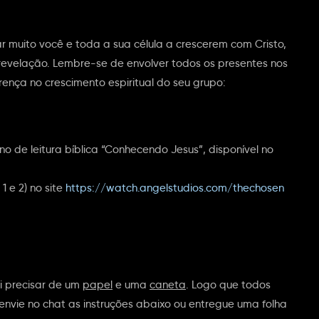
 muito você e toda a sua célula a crescerem com Cristo,
evelação. Lembre-se de envolver todos os presentes nos
rença no crescimento espiritual do seu grupo:
no de leitura bíblica “Conhecendo Jesus”, disponível no
1 e 2) no site
https://watch.angelstudios.com/thechosen
i precisar de um
papel
e uma
caneta
. Logo que todos
nvie no chat as instruções abaixo ou entregue uma folha