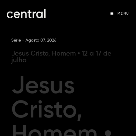
MENU
Série -
Agosto 07, 2026
Jesus Cristo, Homem • 12 a 17 de
julho
Jesus
Cristo,
Homem •