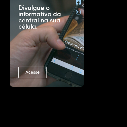
Divulgue o
informativo da
central na sua
célula.
Acesse