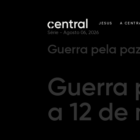
JESUS
A CENTR
Série -
Agosto 06, 2026
Guerra pela paz
Guerra 
a 12 de