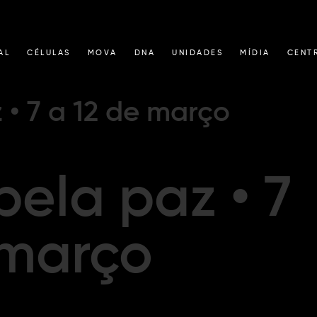
AL
CÉLULAS
MOVA
DNA
UNIDADES
MÍDIA
CENT
 • 7 a 12 de março
pela paz • 7
 março