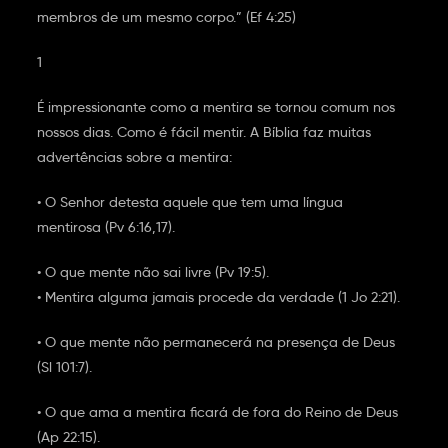
membros de um mesmo corpo.” (Ef 4:25)
1
É impressionante como a mentira se tornou comum nos
nossos dias. Como é fácil mentir. A Bíblia faz muitas
advertências sobre a mentira:
• O Senhor detesta aquele que tem uma língua
mentirosa (Pv 6:16,17).
• O que mente não sai livre (Pv 19:5).
• Mentira alguma jamais procede da verdade (1 Jo 2:21).
• O que mente não permanecerá na presença de Deus
(Sl 101:7).
• O que ama a mentira ficará de fora do Reino de Deus
(Ap 22:15).