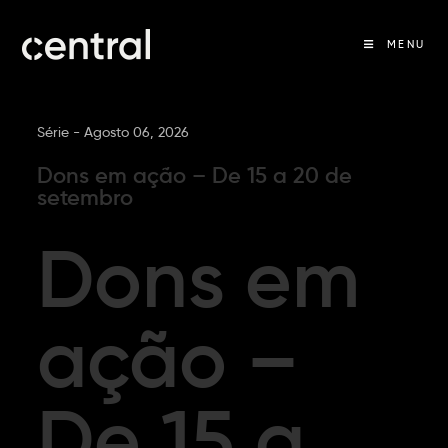
MENU
Série -
Agosto 06, 2026
Dons em ação – De 15 a 20 de
setembro
Dons em
ação –
De 15 a