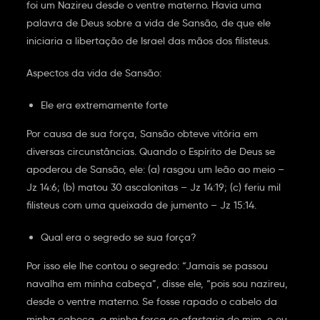
foi um Nazireu desde o ventre materno. Havia uma
palavra de Deus sobre a vida de Sansão, de que ele
iniciaria a libertação de Israel das mãos dos filisteus.
Aspectos da vida de Sansão:
Ele era extremamente forte
Por causa de sua força, Sansão obteve vitória em
diversas circunstâncias. Quando o Espírito de Deus se
apoderou de Sansão, ele: (a) rasgou um leão ao meio –
Jz 14:6; (b) matou 30 ascalonitas – Jz 14:19; (c) feriu mil
filisteus com uma queixada de jumento – Jz 15:14.
Qual era o segredo se sua força?
Por isso ele lhe contou o segredo: “Jamais se passou
navalha em minha cabeça”, disse ele, “pois sou nazireu,
desde o ventre materno. Se fosse rapado o cabelo da
minha cabeça, a minha força se afastaria de mim, e eu