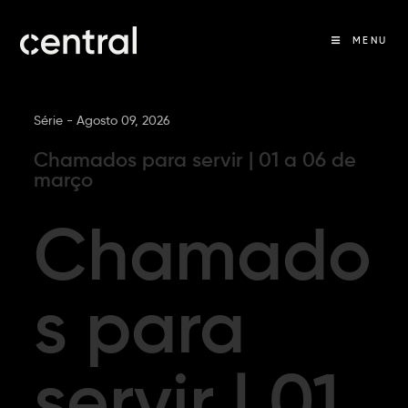
MENU
Série -
Agosto 09, 2026
Chamados para servir | 01 a 06 de
março
Chamado
s para
servir | 01