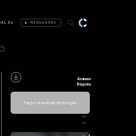
RAL.EU
MENSAGENS
o
Acesso
Rápido
Faça o download desta lição