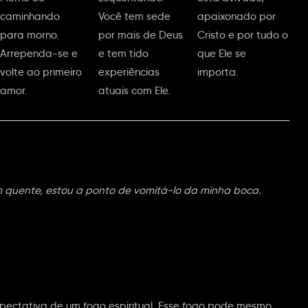
caminhando
Você tem sede
apaixonado por
para morno.
por mais de Deus
Cristo e por tudo o
Arrependa-se e
e tem tido
que Ele se
volte ao primeiro
experiências
importa.
amor.
atuais com Ele.
m quente, estou a ponto de vomitá-lo da minha boca.
pectativa de um fogo espiritual. Esse fogo pode mesmo