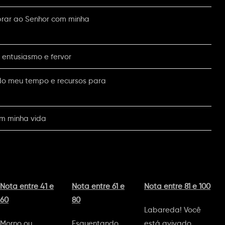
brar ao Senhor com minha
 entusiasmo e fervor
do meu tempo e recursos para
 em minha vida
Nota entre 41 e
Nota entre 61 e
Nota entre 81 e 100
60
80
Labareda! Você
Morno ou
Esquentando.
está avivado,