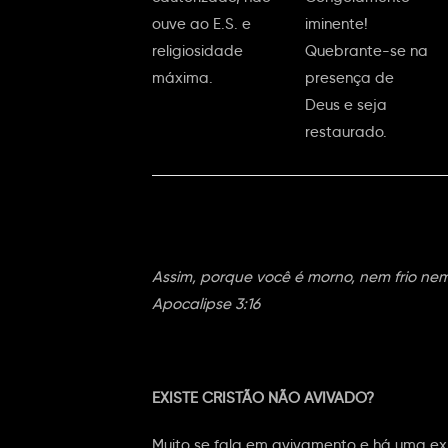
ouve ao E.S. e
iminente!
religiosidade
Quebrante-se na
máxima.
presença de
Deus e seja
restaurado.
Assim, porque você é morno, nem frio ne
Apocalipse 3:16
EXISTE CRISTÃO NÃO AVIVADO?
Muito se fala em avivamento e há uma ex