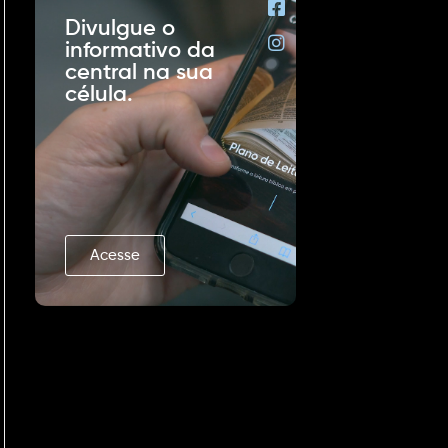
Divulgue o
informativo da
central na sua
célula.
Acesse