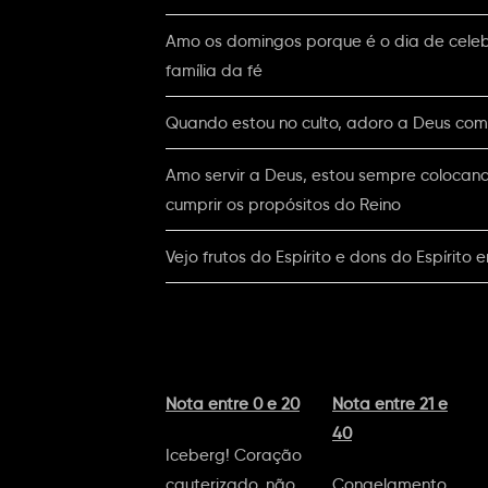
Amo os domingos porque é o dia de cele
família da fé
Quando estou no culto, adoro a Deus com
Amo servir a Deus, estou sempre colocan
cumprir os propósitos do Reino
Vejo frutos do Espírito e dons do Espírito
Nota entre 0 e 20
Nota entre 21 e
40
Iceberg! Coração
cauterizado, não
Congelamento