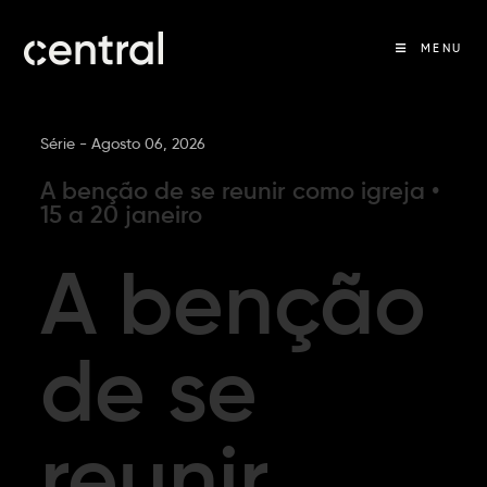
MENU
Série -
Agosto 06, 2026
A benção de se reunir como igreja •
15 a 20 janeiro
A benção
de se
reunir