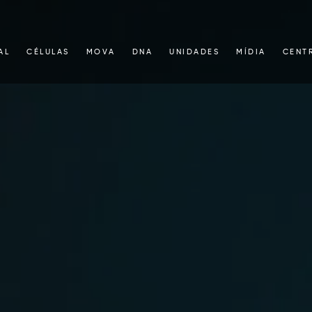
AL
CÉLULAS
MOVA
DNA
UNIDADES
MÍDIA
CENT