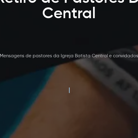
Central
Mensagens de pastores da Igreja Batista Central e convidado