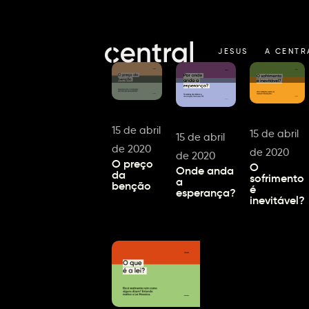
JESUS
A CENTR
15 de abril
15 de abril
15 de abril
de 2020
de 2020
de 2020
O preço
O
Onde anda
da
sofrimento
a
benção
é
esperança?
inevitável?