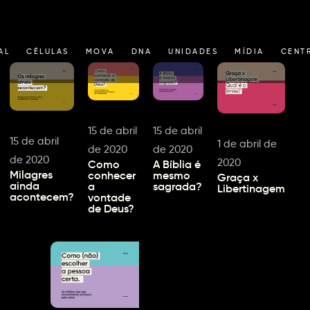
AL
CÉLULAS
MOVA
DNA
UNIDADES
MÍDIA
CENT
15 de abril
15 de abril
15 de abril
1 de abril de
de 2020
de 2020
de 2020
2020
Como
A Bíblia é
Milagres
conhecer
mesmo
Graça x
ainda
a
sagrada?
Libertinagem
acontecem?
vontade
de Deus?