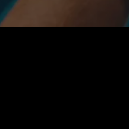
VIVAM PELO ESPÍRITO | PR. RODRIGO ALVIM
| SÁBADO 19H30 | 17/02/2024