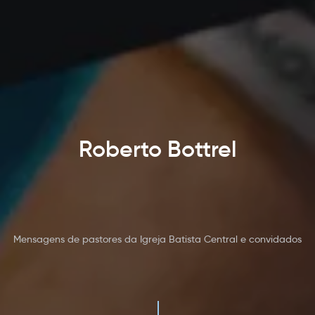
Roberto Bottrel
Mensagens de pastores da Igreja Batista Central e convidados