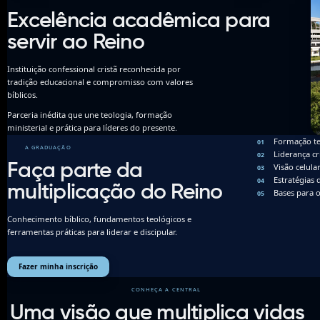
Excelência acadêmica para
servir ao Reino
Instituição confessional cristã reconhecida por
tradição educacional e compromisso com valores
bíblicos.
Parceria inédita que une teologia, formação
ministerial e prática para líderes do presente.
Formação te
A GRADUAÇÃO
Liderança c
Faça parte da
Visão celular
Estratégias 
multiplicação do Reino
Bases para o
Conhecimento bíblico, fundamentos teológicos e
ferramentas práticas para liderar e discipular.
Fazer minha inscrição
CONHEÇA A CENTRAL
Uma visão que multiplica vidas