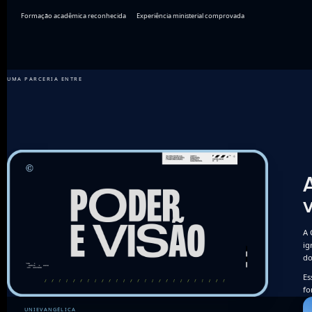
Formação acadêmica reconhecida
Experiência ministerial comprovada
UMA PARCERIA ENTRE
v
A 
ig
do
Es
fo
UNIEVANGÉLICA